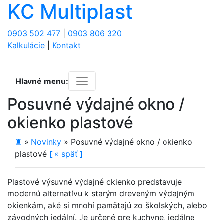
KC Multiplast
0903 502 477
|
0903 806 320
Kalkulácie
|
Kontakt
Hlavné menu:
Posuvné výdajné okno /
okienko plastové
♜
»
Novinky
»
Posuvné výdajné okno / okienko
plastové
[
«
späť
]
Plastové výsuvné výdajné okienko predstavuje
modernú alternatívu k starým dreveným výdajným
okienkám, aké si mnohí pamätajú zo školských, alebo
závodných jedální. Je určené pre kuchyne, jedálne