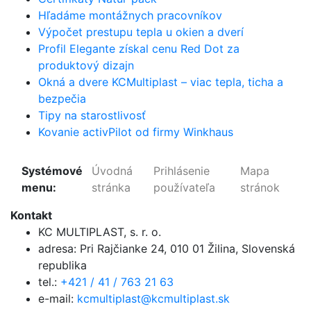
Hľadáme montážnych pracovníkov
Výpočet prestupu tepla u okien a dverí
Profil Elegante získal cenu Red Dot za
produktový dizajn
Okná a dvere KCMultiplast – viac tepla, ticha a
bezpečia
Tipy na starostlivosť
Kovanie activPilot od firmy Winkhaus
Systémové
Úvodná
Prihlásenie
Mapa
menu:
stránka
používateľa
stránok
Kontakt
KC MULTIPLAST, s. r. o.
adresa:
Pri Rajčianke 24, 010 01 Žilina
,
Slovenská
republika
tel.:
+421 / 41 / 763 21 63
e-mail:
kcmultiplast@kcmultiplast.sk