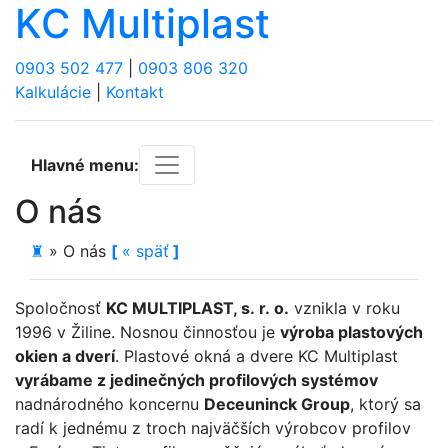
KC Multiplast
0903 502 477
|
0903 806 320
Kalkulácie
|
Kontakt
Hlavné menu:
O nás
♜
»
O nás
[
«
späť
]
Spoločnosť
KC MULTIPLAST, s. r. o.
vznikla v roku
1996 v Žiline. Nosnou činnosťou je
výroba plastových
okien a dverí
. Plastové okná a dvere KC Multiplast
vyrábame z jedinečných profilových systémov
nadnárodného koncernu
Deceuninck Group
, ktorý sa
radí k jednému z troch najväčších výrobcov profilov