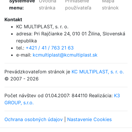
Systémové
Úvodná
Prihlásenie
Mapa
menu:
stránka
používateľa
stránok
Kontakt
KC MULTIPLAST, s. r. o.
adresa:
Pri Rajčianke 24, 010 01 Žilina
,
Slovenská
republika
tel.:
+421 / 41 / 763 21 63
e-mail:
kcmultiplast@kcmultiplast.sk
Prevádzkovateľom stránok je
KC MULTIPLAST, s. r. o.
© 2007 - 2026
Počet návštev od 01.04.2007: 844110
Realizácia:
K3
GROUP, s.r.o.
Ochrana osobných údajov
|
Nastavenie Cookies