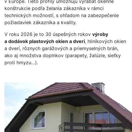
v Európe. Tieto profily umožňujú vyrábať okenné
konštrukcie podľa želania zákazníka v rámci
technických možností, s ohľadom na zabezpečenie
požiadaviek zákazníka a kvality.
V roku 2026 je to 30 úspešných rokov
výroby
a dodávok plastových okien a dverí
, hliníkových okien
a dverí, rôznych garážových a priemyselných brán,
ako aj množstva doplnkov (parapety, žalúzie, sieťky
proti hmyzu…).