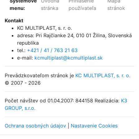
Systémové
Úvodná
Prihlásenie
Mapa
menu:
stránka
používateľa
stránok
Kontakt
KC MULTIPLAST, s. r. o.
adresa:
Pri Rajčianke 24, 010 01 Žilina
,
Slovenská
republika
tel.:
+421 / 41 / 763 21 63
e-mail:
kcmultiplast@kcmultiplast.sk
Prevádzkovateľom stránok je
KC MULTIPLAST, s. r. o.
© 2007 - 2026
Počet návštev od 01.04.2007: 844158
Realizácia:
K3
GROUP, s.r.o.
Ochrana osobných údajov
|
Nastavenie Cookies