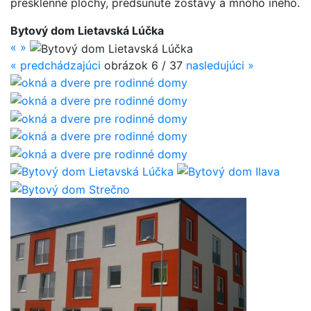
presklenné plochy, predsunuté zostavy a mnoho iného.
Bytový dom Lietavská Lúčka
«
»
«
predchádzajúci
obrázok 6 / 37
nasledujúci
»